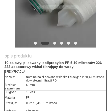
SITEMAP
PRIVACY
POLICY
opis produktu
10-calowy, plisowany, polipropylen PP 5 10 mikronów 226
222 adapterowy wkład filtrujący do wody
SPECYFIKACJA
Nazwa:
Nominalna plisowana wkładka filtracyjna PP 0,45 mikrona
do wstępnej filtracji RO
Średnica
69mm
zewnętrzna:
Długość:
10 cali
Materiał:
PP
Precyzja:
0,22 / 0,45 / 1 mikrona