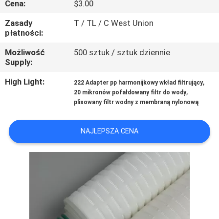
Cena:
$3.00
KONTROLA
JAKOŚCI
Zasady
T / TL / C West Union
płatności:
SKONTAKTUJ
Możliwość
500 sztuk / sztuk dziennie
Supply:
SIĘ
High Light:
,
222 Adapter pp harmonijkowy wkład filtrujący
Z
,
20 mikronów pofałdowany filtr do wody
NAMI
plisowany filtr wodny z membraną nylonową
NAJLEPSZA CENA
AKTUALNOŚCI
POPROSIĆ
O
WYCENĘ