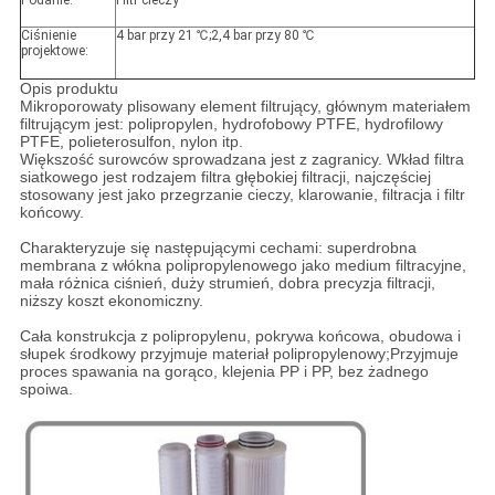
Podanie:
Filtr cieczy
Ciśnienie
4 bar przy 21 ℃;2,4 bar przy 80 ℃
projektowe:
Opis produktu
Mikroporowaty plisowany element filtrujący, głównym materiałem
filtrującym jest: polipropylen, hydrofobowy PTFE, hydrofilowy
PTFE, polieterosulfon, nylon itp.
Większość surowców sprowadzana jest z zagranicy. Wkład filtra
siatkowego jest rodzajem filtra głębokiej filtracji, najczęściej
stosowany jest jako przegrzanie cieczy, klarowanie, filtracja i filtr
końcowy.
Charakteryzuje się następującymi cechami: superdrobna
membrana z włókna polipropylenowego jako medium filtracyjne,
mała różnica ciśnień, duży strumień, dobra precyzja filtracji,
niższy koszt ekonomiczny.
Cała konstrukcja z polipropylenu, pokrywa końcowa, obudowa i
słupek środkowy przyjmuje materiał polipropylenowy;Przyjmuje
proces spawania na gorąco, klejenia PP i PP, bez żadnego
spoiwa.