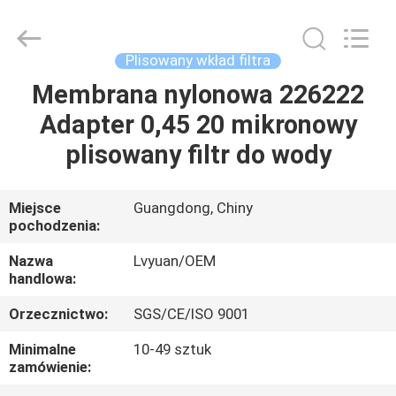
z
wkładem
mikronowym
supplier.
Copyright
Plisowany wkład filtra
©
2021
-
Membrana nylonowa 226222
DOM
2025
Guangzhou
Adapter 0,45 20 mikronowy
Lvyuan
Water
Purification
PRODUKTY
plisowany filtr do wody
Equipment
Co.,
Ltd..
All
Rights
O
Miejsce
Guangdong, Chiny
Reserved.
pochodzenia:
NAS
Nazwa
Lvyuan/OEM
handlowa:
WYCIECZKA
Orzecznictwo:
SGS/CE/ISO 9001
PO
FABRYCE
Minimalne
10-49 sztuk
zamówienie: