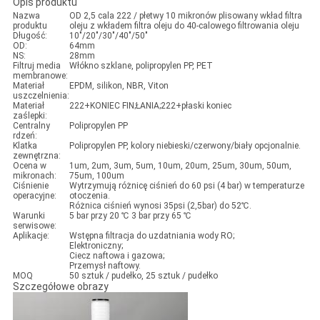
Opis produktu
SITEMAP
Nazwa
OD 2,5 cala 222 / płetwy 10 mikronów plisowany wkład filtra
produktu
oleju z wkładem filtra oleju do 40-calowego filtrowania oleju
Długość:
10"/20"/30"/40"/50"
OD:
64mm
NS:
28mm
PRIVACY
Filtruj media
Włókno szklane, polipropylen PP, PET
membranowe:
POLICY
Materiał
EPDM, silikon, NBR, Viton
uszczelnienia:
Materiał
222+KONIEC FIN;ŁANIA;222+płaski koniec
zaślepki:
Centralny
Polipropylen PP
rdzeń:
Klatka
Polipropylen PP, kolory niebieski/czerwony/biały opcjonalnie.
zewnętrzna:
Ocena w
1um, 2um, 3um, 5um, 10um, 20um, 25um, 30um, 50um,
mikronach:
75um, 100um
Ciśnienie
Wytrzymują różnicę ciśnień do 60 psi (4 bar) w temperaturze
operacyjne:
otoczenia.
Różnica ciśnień wynosi 35psi (2,5bar) do 52℃.
Warunki
5 bar przy 20 ℃ 3 bar przy 65 ℃
serwisowe:
Aplikacje:
Wstępna filtracja do uzdatniania wody RO;
Elektroniczny;
Ciecz naftowa i gazowa;
Przemysł naftowy.
MOQ
50 sztuk / pudełko, 25 sztuk / pudełko
Szczegółowe obrazy