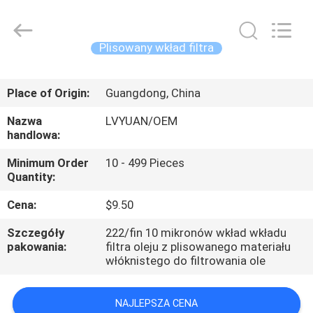
z
wkładem
mikronowym
supplier.
Copyright
Plisowany wkład filtra
©
2021
-
DOM
2025
Guangzhou
Place of Origin:
Guangdong, China
Lvyuan
Water
Purification
PRODUKTY
Equipment
Nazwa
LVYUAN/OEM
Co.,
handlowa:
Ltd..
All
Rights
O
Minimum Order
10 - 499 Pieces
Reserved.
Quantity:
NAS
Cena:
$9.50
WYCIECZKA
Szczegóły
222/fin 10 mikronów wkład wkładu
pakowania:
filtra oleju z plisowanego materiału
PO
włóknistego do filtrowania ole
FABRYCE
NAJLEPSZA CENA