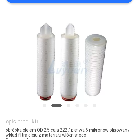
KONTROLA
JAKOŚCI
SKONTAKTUJ
SIĘ
Z
NAMI
AKTUALNOŚCI
POPROSIĆ
O
opis produktu
WYCENĘ
obróbka olejem OD 2,5 cala 222 / płetwa 5 mikronów plisowany
wkład filtra oleju z materiału włóknistego